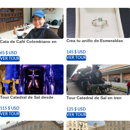
Crea tu anillo de Esmeraldas
Cata de Café Colombiano en
Colombianas en Bogotá
Bogotá
145
$ USD
65
$ USD
VER TOUR
VER TOUR
Tour Catedral de Sal desde
Tour Catedral de Sal en tren
Bogotá
desde Bogotá
115
$ USD
125
$ USD
VER TOUR
VER TOUR