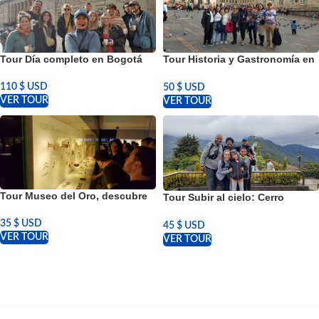
Tour Historia y Gastronomía en
Tour Día completo en Bogotá
Bogotá
110
$ USD
50
$ USD
VER TOUR
VER TOUR
Tour Museo del Oro, descubre
Tour Subir al cielo: Cerro
los tesoros dorados de
Monserrate en Bogotá
Colombia
35
$ USD
45
$ USD
VER TOUR
VER TOUR