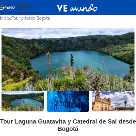
Skip to navigation
MENU
Skip to main content
Inicio
/
Tour privado Bogotá
Tour Laguna Guatavita y Catedral de Sal desde
Bogotá