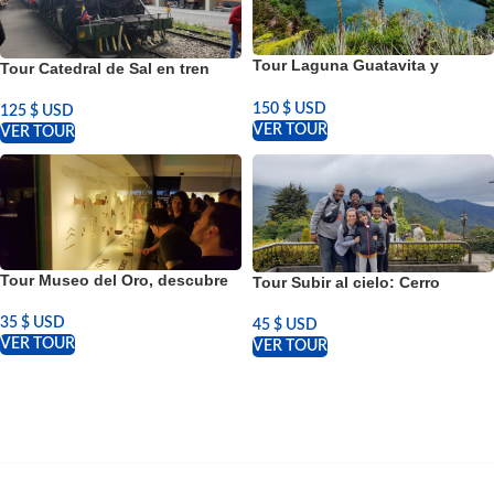
Tour Laguna Guatavita y
Tour Catedral de Sal en tren
Catedral de Sal desde Bogotá
desde Bogotá
150
$ USD
125
$ USD
VER TOUR
VER TOUR
Tour Museo del Oro, descubre
Tour Subir al cielo: Cerro
los tesoros dorados de
Monserrate en Bogotá
Colombia
35
$ USD
45
$ USD
VER TOUR
VER TOUR