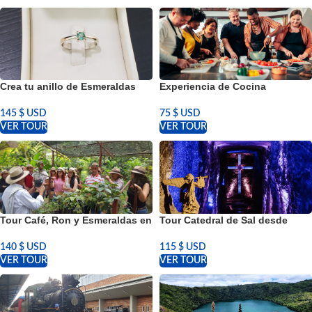
Crea tu anillo de Esmeraldas
Experiencia de Cocina
Colombianas en Bogotá
Colombiana en Bogotá
145
$ USD
75
$ USD
VER TOUR
VER TOUR
Tour Catedral de Sal desde
Tour Café, Ron y Esmeraldas en
Bogotá
Bogotá
115
$ USD
140
$ USD
VER TOUR
VER TOUR