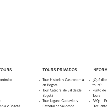
TOURS
TOURS PRIVADOS
INFOR
ronómico
Tour Historia y Gastronomía
¿Qué dice
en Bogotá
tours?
Tour Catedral de Sal desde
Punto de 
Bogotá
Tours
e
Tour Laguna Guatavita y
FAQs – P
ombia y Bogotá
Catedral de Sal desde
Frecuente