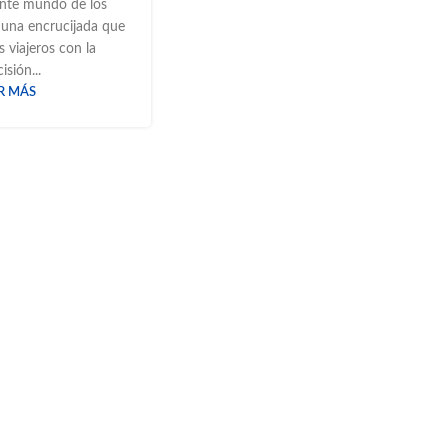
nte mundo de los
a una encrucijada que
 viajeros con la
isión...
R MÁS