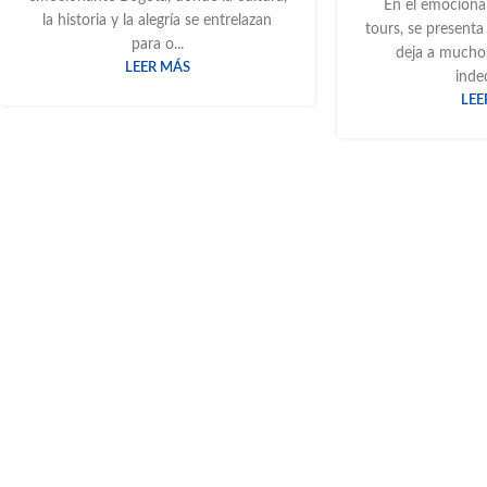
En el emociona
la historia y la alegría se entrelazan
tours, se present
para o...
deja a muchos
LEER MÁS
indec
LEE