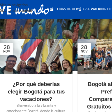
Skip to navigation
TOURS DE HOY
FREE WALKING T
Skip to main content
28
28
NOV
NOV
Bogotá al
¿Por qué deberías
Pref
elegir Bogotá para tus
Compara
vacaciones?
Gratuitos
Bienvenido a la vibrante y
emocionante Bogotá, donde la cultura,