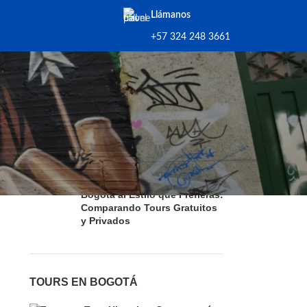
Llámanos
+57 324 248 3661
ARTÍCULOS RECIENTES
¿Por qué deberías elegir
Bogotá para tus vacaciones?
Bogotá al Estilo que Prefieras:
Comparando Tours Gratuitos
y Privados
TOURS EN BOGOTÁ